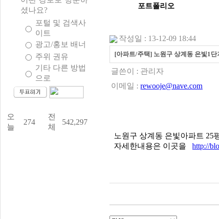
포트폴리오
셨나요?
포털 및 검색사
이트
작성일 : 13-12-09 18:44
광고/홍보 배너
[아파트/주택] 노원구 상계동 은빛1
주위 권유
기타 다른 방법
글쓴이 :
관리자
으로
이메일 :
rewooje@nave.com
오
전
274
542,297
늘
체
노원구 상계동 은빛아파트 2
자세한내용은 이곳을
http://