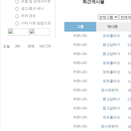
포털 및 검색사이트
최근게시물
광고/홍보 배너
주위 권유
기타 다른 방법으로
그룹
게시판
커뮤니티
포트폴리오
커뮤니티
묻고답하기
[
오늘
284
전체
542,724
커뮤니티
묻고답하기
1
커뮤니티
포트폴리오
커뮤니티
포트폴리오
커뮤니티
포트폴리오
노
커뮤니티
공사관련자…
커뮤니티
묻고답하기
[
커뮤니티
묻고답하기
상
커뮤니티
포트폴리오
커뮤니티
공사관련자…
상