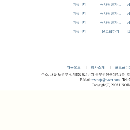
커뮤니티
공사관련자…
상
커뮤니티
공사관련자…
상
커뮤니티
공사관련자…
상
커뮤니티
묻고답하기
[
처음으로
｜
회사소개
｜
포트폴리
주소: 서울 노원구 상계8동 624번지 공무원연금매장2층 후
E-Mail:
rewooje@naver.com
Tel: 
Copyright(C) 2006 UNOINT