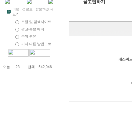
묻고답하기
어떤 경로로 방문하셨나
요?
포털 및 검색사이트
광고/홍보 배너
주위 권유
기타 다른 방법으로
패스워
오늘
23
전체
542,046