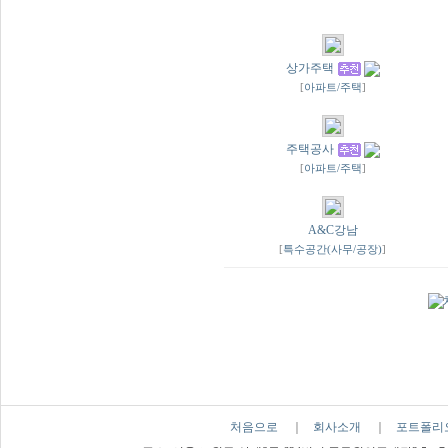
상가주택
[
아파트/주택
]
주택공사
[
아파트/주택
]
A&C강남
[
특수공간(사무/공장)
]
처음으로
｜
회사소개
｜
포트폴리