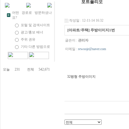
포트폴리오
어떤 경로로 방문하셨나
요?
작성일 : 12-11-14 16:32
포털 및 검색사이트
[아파트/주택] 주방이미지1번
광고/홍보 배너
주위 권유
글쓴이 :
관리자
기타 다른 방법으로
이메일 :
rewooje@naver.com
오늘
231
전체
542,671
32평형 주방이미지