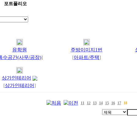
포트폴리오
유학원
주방이미지1번
특수공간(사무/공장)
]
[
아파트/주택
]
상가인테리어
[
상가인테리어
]
11
12
13
14
15
16
17
18