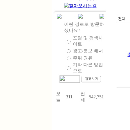
어떤 경로로 방문하
셨나요?
포털 및 검색사
이트
광고/홍보 배너
[
주위 권유
기타 다른 방법
으로
오
전
311
542,751
늘
체